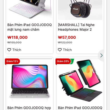
Bàn Phím iPad GOOJODOQ
[MARSHALL] Tai Nghe
mặt lưng nam châm
Headphones Major 2
r
₩118,000
₩57,000
₩155,000
₩122,000
Thích
Thích
Giảm 13%
Giảm 35%
Bàn Phím GOOJODOQ hợp
Bàn Phím iPad GOOJODOQ