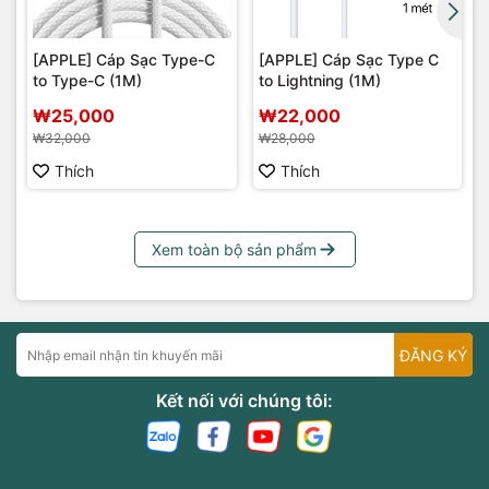
[APPLE] Cáp Sạc Type-C
[APPLE] Cáp Sạc Type C
to Type-C (1M)
to Lightning (1M)
₩25,000
₩22,000
₩32,000
₩28,000
Thích
Thích
Xem toàn bộ sản phẩm
ĐĂNG KÝ
Kết nối với chúng tôi: