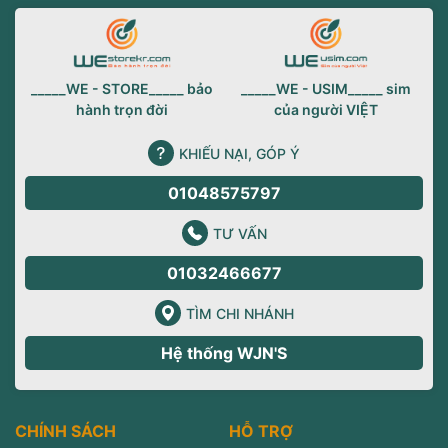
_____WE - STORE_____ bảo
_____WE - USIM_____ sim
hành trọn đời
của người VIỆT
KHIẾU NẠI, GÓP Ý
01048575797
TƯ VẤN
01032466677
TÌM CHI NHÁNH
Hệ thống WJN'S
CHÍNH SÁCH
HỖ TRỢ