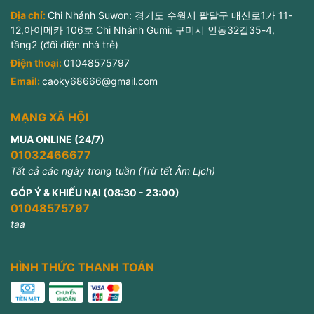
Địa chỉ:
Chi Nhánh Suwon: 경기도 수원시 팔달구 매산로1가 11-
12,아이메카 106호 Chi Nhánh Gumi: 구미시 인동32길35-4,
tầng2 (đối diện nhà trẻ)
Điện thoại:
01048575797
Email:
caoky68666@gmail.com
MẠNG XÃ HỘI
MUA ONLINE (24/7)
01032466677
Tất cả các ngày trong tuần (Trừ tết Âm Lịch)
GÓP Ý & KHIẾU NẠI (08:30 - 23:00)
01048575797
taa
HÌNH THỨC THANH TOÁN