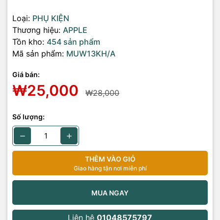
Loại:
PHỤ KIỆN
Thương hiệu:
APPLE
Tồn kho:
454 sản phẩm
Mã sản phẩm:
MUW13KH/A
Giá bán:
₩25,000
₩28,000
Số lượng:
THÊM VÀO GIỎ
Giao hàng tận nơi miễn phí
MUA NGAY
Liên hệ
01048575797