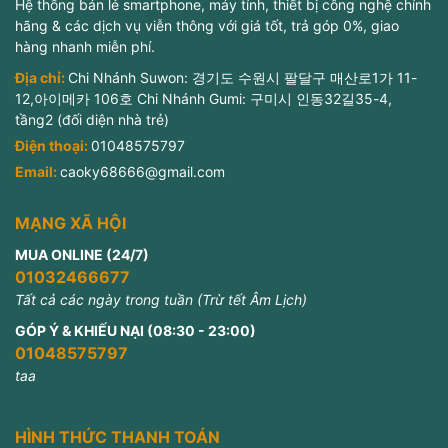
Hệ thống bán lẻ smartphone, máy tính, thiết bị công nghệ chính
hãng & các dịch vụ viễn thông với giá tốt, trả góp 0%, giao
hàng nhanh miễn phí.
Địa chỉ:
Chi Nhánh Suwon: 경기도 수원시 팔달구 매산로1가 11-
12,아이메카 106호 Chi Nhánh Gumi: 구미시 인동32길35-4,
tầng2 (đối diện nhà trẻ)
Điện thoại:
01048575797
Email:
caoky68666@gmail.com
MẠNG XÃ HỘI
MUA ONLINE (24/7)
01032466677
Tất cả các ngày trong tuần (Trừ tết Âm Lịch)
GÓP Ý & KHIẾU NẠI (08:30 - 23:00)
01048575797
taa
HÌNH THỨC THANH TOÁN