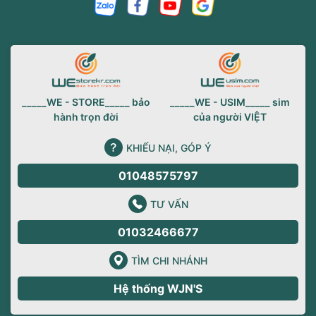
_____WE - STORE_____ bảo
_____WE - USIM_____ sim
hành trọn đời
của người VIỆT
KHIẾU NẠI, GÓP Ý
01048575797
TƯ VẤN
01032466677
TÌM CHI NHÁNH
Hệ thống WJN'S