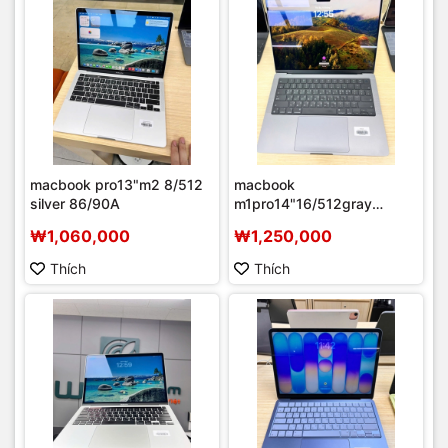
macbook pro13"m2 8/512
macbook
silver 86/90A
m1pro14"16/512gray
79/90A
₩1,060,000
₩1,250,000
Thích
Thích