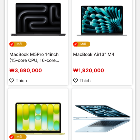
Mới
Mới
MacBook M5Pro 14inch
MacBook Air13" M4
(15-core CPU, 16-core
GPU)
₩3,690,000
₩1,920,000
Thích
Thích
Mới