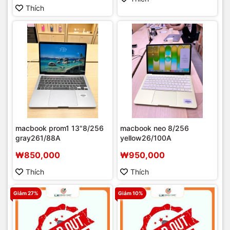
Thích
macbook prom1 13"8/256
macbook neo 8/256
gray261/88A
yellow26/100A
₩850,000
₩950,000
Thích
Thích
Giảm 27%
Giảm 10%