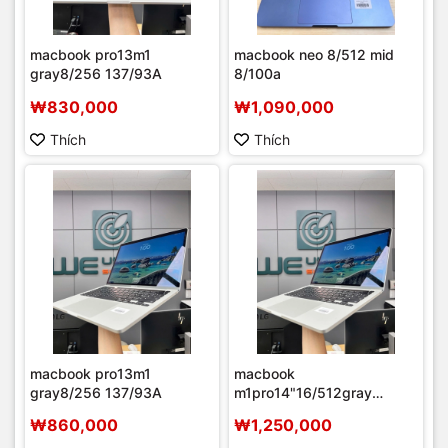
macbook pro13m1
macbook neo 8/512 mid
gray8/256 137/93A
8/100a
₩830,000
₩1,090,000
Thích
Thích
macbook pro13m1
macbook
gray8/256 137/93A
m1pro14"16/512gray
79/90A
₩860,000
₩1,250,000