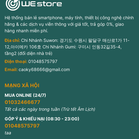
Hệ thống bán lẻ smartphone, máy tính, thiết bị công nghệ chính
hãng & các dịch vụ viễn thông với giá tốt, trả góp 0%, giao
hàng nhanh miễn phí.
Địa chỉ:
Chi Nhánh Suwon: 경기도 수원시 팔달구 매산로1가 11-
12,아이메카 106호 Chi Nhánh Gumi: 구미시 인동32길35-4,
tầng2 (đối diện nhà trẻ)
Điện thoại:
01048575797
Email:
caoky68666@gmail.com
MẠNG XÃ HỘI
MUA ONLINE (24/7)
01032466677
Tất cả các ngày trong tuần (Trừ tết Âm Lịch)
GÓP Ý & KHIẾU NẠI (08:30 - 23:00)
01048575797
taa