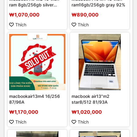
ram 8gb/256gb silver
ram16gb/256gb gray 92%
100%
₩1,070,000
₩890,000
Thích
Thích
macbookair13m4 16/256
macbook air13"m2
87/96A
star8/512 81/93A
₩1,170,000
₩1,020,000
Thích
Thích