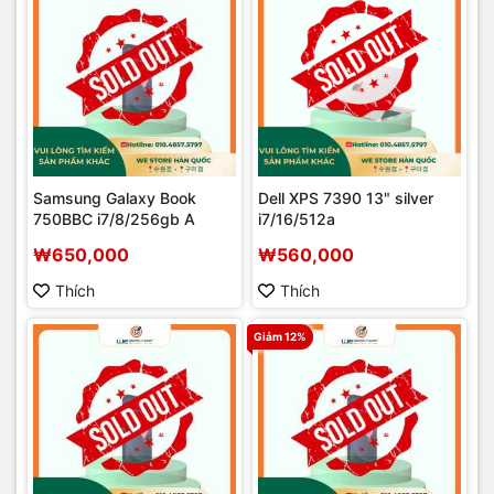
Samsung Galaxy Book
Dell XPS 7390 13" silver
750BBC i7/8/256gb A
i7/16/512a
₩650,000
₩560,000
Thích
Thích
Giảm 12%