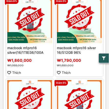
Giảm 6%
Giảm 5%
macbook m1pro16
macbook m1pro16 silver
silver(16/1TB)36/100A
16/512GB 96%
₩1,860,000
₩1,790,000
₩1,988,000
₩1,880,000
Thích
Thích
Giảm 5%