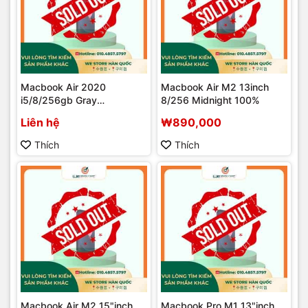
Macbook Air 2020
Macbook Air M2 13inch
i5/8/256gb Gray
8/256 Midnight 100%
182/3657A
Liên hệ
₩890,000
Thích
Thích
Macbook Air M2 15"inch
Macbook Pro M1 13"inch