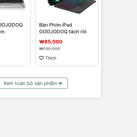
GOOJODOQ
Bàn Phím iPad
ôm
GOOJODOQ tách rời
₩85,000
₩130,000
Thích
Xem toàn bộ sản phẩm