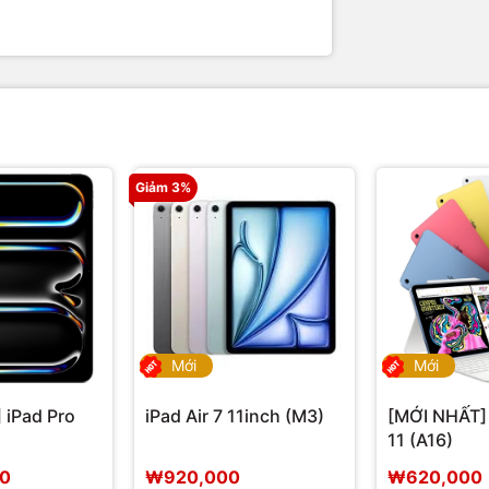
Giảm 3%
Mới
Mới
 iPad Pro
iPad Air 7 11inch (M3)
[MỚI NHẤT]
11 (A16)
00
₩920,000
₩620,000