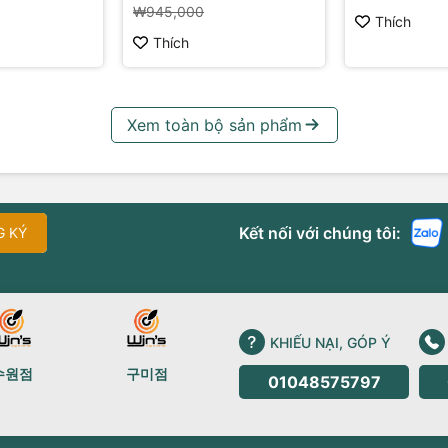
₩945,000
Thích
Thích
Xem toàn bộ sản phẩm
Kết nối với chúng tôi:
G KÝ
KHIẾU NẠI, GÓP Ý
수원점
구미점
01048575797