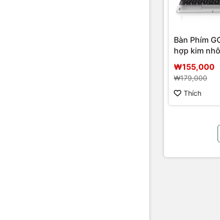
Bàn Phím 
hợp kim nh
₩155,000
₩179,000
Thích