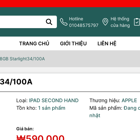
Hotline
Hệ thống
01048575797
cửa hàng
TRANG CHỦ
GIỚI THIỆU
LIÊN HỆ
28GB Starlight34/100A
ht34/100A
Loại:
IPAD SECOND HAND
Thương hiệu:
APPLE
Tồn kho:
1 sản phẩm
Mã sản phẩm:
Đang 
nhật
Giá bán:
g số kỹ thuật
₩590,000