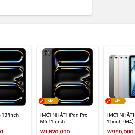
Mới
Mới
 13"inch
[MỚI NHẤT] iPad Pro
[MỚI NHẤT] 
M5 11"inch
11inch (M4)
00
₩1,620,000
₩990,000