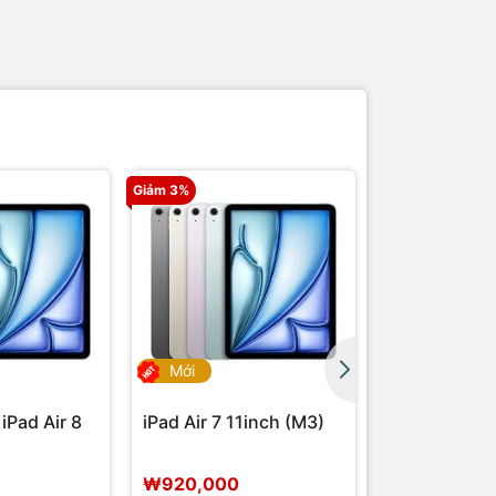
Giảm 3%
Mới
Mới
iPad Air 8
iPad Air 7 11inch (M3)
[MỚI NHẤT] 
11 (A16)
₩920,000
₩620,000