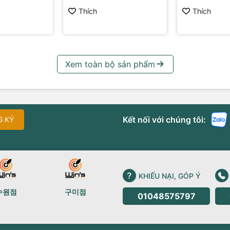
Thích
Thích
Xem toàn bộ sản phẩm
Kết nối với chúng tôi:
G KÝ
KHIẾU NẠI, GÓP Ý
수원점
구미점
01048575797