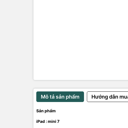
• Máy: zin
Phụ kiện:
ốp , sạc , 
Bảo hành: l
Mô tả sản phẩm
Hướng dẫn mu
Sản phẩm
iPad : mini 7