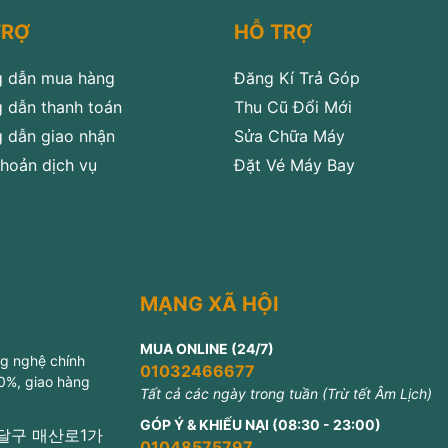
TRỢ
HỖ TRỢ
 dẫn mua hàng
Đăng Kí Trả Góp
 dẫn thanh toán
Thu Cũ Đổi Mới
 dẫn giao nhận
Sửa Chữa Máy
hoản dịch vụ
Đặt Vé Máy Bay
MẠNG XÃ HỘI
MUA ONLINE (24/7)
ng nghệ chính
01032466677
 0%, giao hàng
Tất cả các ngày trong tuần (Trừ tết Âm Lịch)
GÓP Ý & KHIẾU NẠI (08:30 - 23:00)
 팔달구 매산로1가
01048575797