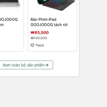
GOOJODOQ
Bàn Phím iPad
ôm
GOOJODOQ tách rời
₩85,000
₩130,000
Thích
Xem toàn bộ sản phẩm