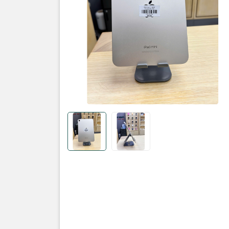
Sản phẩm
iPad : mini
Dung lượn
Màu sắc:
S
Tình trạng
• Ngoại hì
• Màn hình
• Pin: 100
số lầm sạc 
• Face ID 
Thông tin 
• Bản: quố