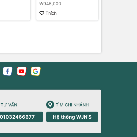
₩945,000
Thích
Thích
TƯ VẤN
TÌM CHI NHÁNH
01032466677
Hệ thống WJN'S