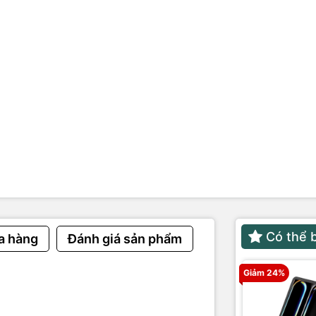
cường lực
ỗi 1 đổi 1 trong vòng 6 tháng
Có thể 
a hàng
Đánh giá sản phẩm
Giảm 24%