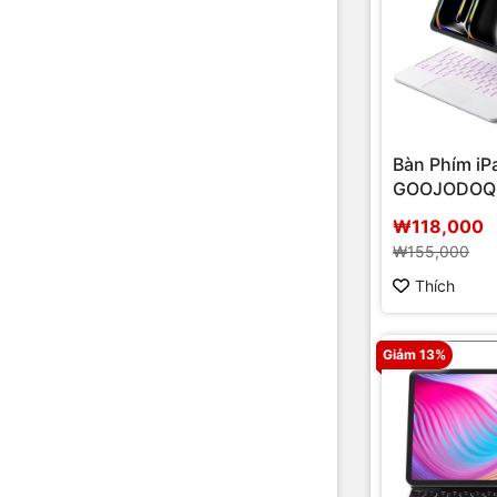
Bàn Phím iP
GOOJODOQ 
nam châm
₩118,000
₩155,000
Thích
Giảm 13%