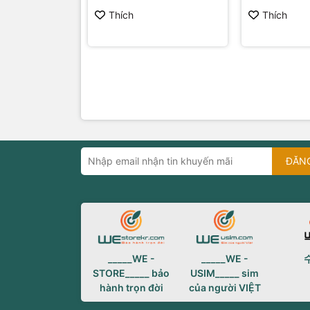
Thích
Thích
ĐĂN
_____WE -
_____WE -
STORE_____ bảo
USIM_____ sim
hành trọn đời
của người VIỆT