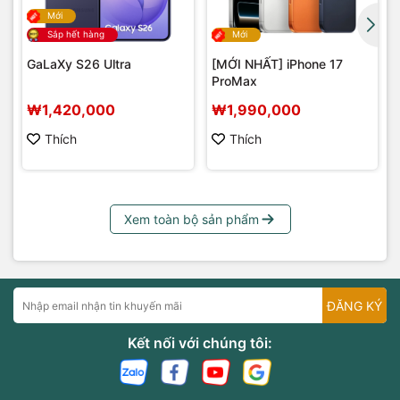
Mới
Sắp hết hàng
Mới
GaLaXy S26 Ultra
[MỚI NHẤT] iPhone 17
ProMax
₩1,420,000
₩1,990,000
Thích
Thích
Xem toàn bộ sản phẩm
ĐĂNG KÝ
Kết nối với chúng tôi: