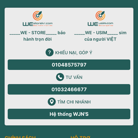
_____WE - STORE_____ bảo
_____WE - USIM_____ sim
hành trọn đời
của người VIỆT
KHIẾU NẠI, GÓP Ý
01048575797
TƯ VẤN
01032466677
TÌM CHI NHÁNH
Hệ thống WJN'S