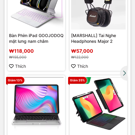
Bàn Phím iPad GOOJODOQ
[MARSHALL] Tai Nghe
mặt lưng nam châm
Headphones Major 2
r
₩118,000
₩57,000
₩155,000
₩122,000
Thích
Thích
Giảm 13%
Giảm 35%