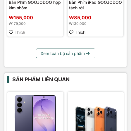
Bàn Phím GOOJODOQ hợp
Bàn Phím iPad GOOJODOQ
kim nhôm
tách rời
₩155,000
₩85,000
₩179,000
₩130,000
Thích
Thích
Xem toàn bộ sản phẩm
SẢN PHẨM LIÊN QUAN
G