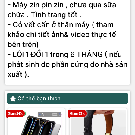
- Máy zin pin zin , chưa qua sữa
chữa . Tình trạng tốt .
- Có vết cấn ở thân máy ( tham
khảo chi tiết ảnh& video thực tế
bên trên)
- LỖI 1 ĐỔI 1 trong 6 THÁNG ( nếu
phát sinh do phần cứng do nhà sản
xuất ).
Có thể bạn thích
Giảm 24%
Giảm 53%