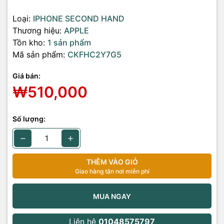
Loại:
IPHONE SECOND HAND
Thương hiệu:
APPLE
Tồn kho:
1 sản phẩm
Mã sản phẩm:
CKFHC2Y7G5
Giá bán:
₩510,000
Số lượng:
THÊM VÀO GIỎ
Giao hàng tận nơi miễn phí
MUA NGAY
Liên hệ
01048575797