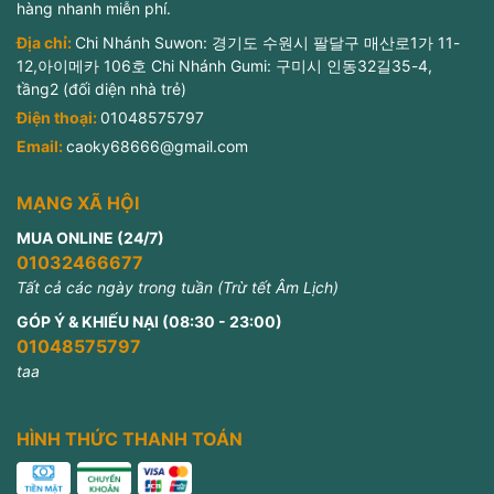
hàng nhanh miễn phí.
Địa chỉ:
Chi Nhánh Suwon: 경기도 수원시 팔달구 매산로1가 11-
12,아이메카 106호 Chi Nhánh Gumi: 구미시 인동32길35-4,
tầng2 (đối diện nhà trẻ)
Điện thoại:
01048575797
Email:
caoky68666@gmail.com
MẠNG XÃ HỘI
MUA ONLINE (24/7)
01032466677
Tất cả các ngày trong tuần (Trừ tết Âm Lịch)
GÓP Ý & KHIẾU NẠI (08:30 - 23:00)
01048575797
taa
HÌNH THỨC THANH TOÁN