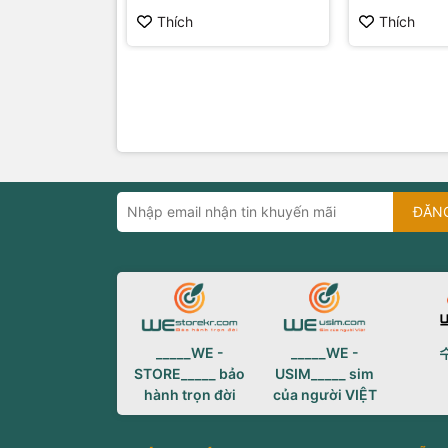
Thích
Thích
ĐĂN
_____WE -
_____WE -
STORE_____ bảo
USIM_____ sim
hành trọn đời
của người VIỆT