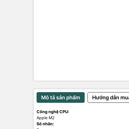
Không hỗ t
Ổ cứng:
SSD 256 G
ĐẶC ĐIỂM 
Siêu mạnh m
Hình ảnh ch
Hoạt động 
Làm việc hi
Tinh chỉnh 
Mô tả sản phẩm
Hướng dẫn mu
Công nghệ CPU:
Apple M2
Số nhân: