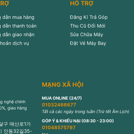
TRỢ
HỖ TRỢ
 dẫn mua hàng
Đăng Kí Trả Góp
 dẫn thanh toán
Thu Cũ Đổi Mới
 dẫn giao nhận
Sửa Chữa Máy
hoản dịch vụ
Đặt Vé Máy Bay
MẠNG XÃ HỘI
MUA ONLINE (24/7)
ng nghệ chính
01032466677
 0%, giao hàng
Tất cả các ngày trong tuần (Trừ tết Âm Lịch)
GÓP Ý & KHIẾU NẠI (08:30 - 23:00)
 팔달구 매산로1가
01048575797
미시 인동32길35-