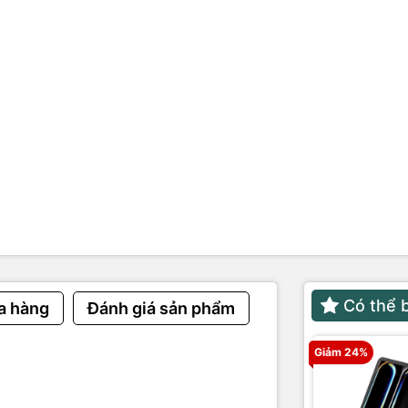
rợ nâng cấp
B
NỔI BẬT
ẽ với CPU 8 lõi, GPU 10 lõi trên chip M2 thế hệ mới
ân thực, rõ nét với màn hình Liquid Retina dải màu rộng P3
êm ái không cần quạt tản nhiệt đảm bảo không gây tiếng ồn
ệu quả suốt ngày dài nhờ thời lượng pin lên đến 18 giờ
hình ảnh, âm thanh sống động đánh bật mọi giác quan
Có thể 
a hàng
Đánh giá sản phẩm
Giảm 24%