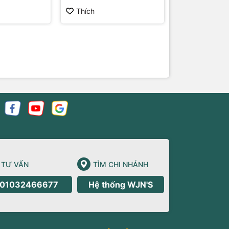
Thích
TƯ VẤN
TÌM CHI NHÁNH
01032466677
Hệ thống WJN'S