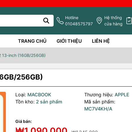
Hotline
Hệ thống
01048575797
cửa hàng
TRANG CHỦ
GIỚI THIỆU
LIÊN HỆ
2 13-inch (16GB/256GB)
16GB/256GB)
Loại:
MACBOOK
Thương hiệu:
APPLE
Tồn kho:
2 sản phẩm
Mã sản phẩm:
MC7V4KH/A
Giá bán:
g số kỹ thuật
₩1,090,000