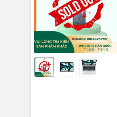
Công nghệ
Apple M2
Số nhân:
8
Số luồng:
Hãng khôn
Tốc độ CPU
100GB/s m
Tốc độ tối 
Hãng khôn
Bộ nhớ đệ
Hãng khôn
Bộ n
RAM:
16GB
Loại RAM:
Hãng khôn
Tốc độ Bus
Hãng khôn
Hỗ trợ RAM 