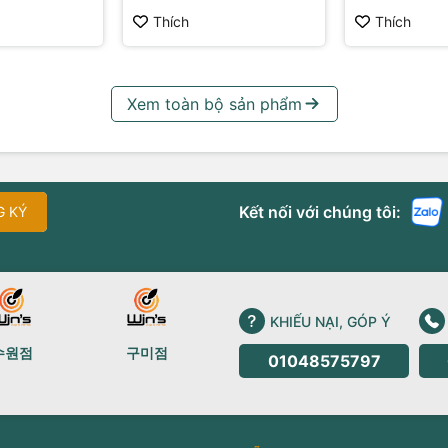
Thích
Thích
Xem toàn bộ sản phẩm
Kết nối với chúng tôi:
G KÝ
KHIẾU NẠI, GÓP Ý
수원점
구미점
01048575797