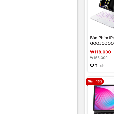
Bàn Phím iP
GOOJODOQ 
nam châm
₩118,000
₩155,000
Thích
Giảm 13%