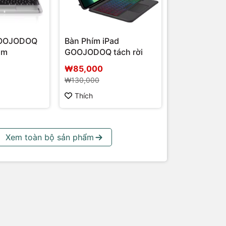
GOOJODOQ
Bàn Phím iPad
ôm
GOOJODOQ tách rời
₩85,000
₩130,000
Thích
Xem toàn bộ sản phẩm