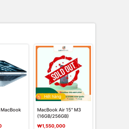
Hết hàng
 MacBook
MacBook Air 15" M3
(16GB/256GB)
0
₩1,550,000