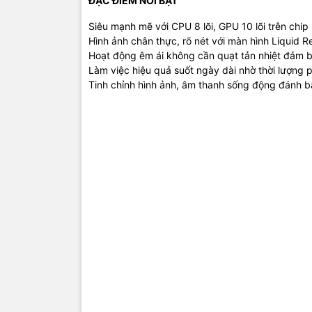
ĐẶC ĐIỂM NỔI BẬT
Siêu mạnh mẽ với CPU 8 lõi, GPU 10 lõi trên chip
Hình ảnh chân thực, rõ nét với màn hình Liquid R
Hoạt động êm ái không cần quạt tản nhiệt đảm 
Làm việc hiệu quả suốt ngày dài nhờ thời lượng p
Tinh chỉnh hình ảnh, âm thanh sống động đánh b