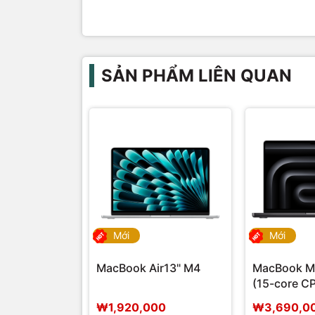
SẢN PHẨM LIÊN QUAN
Mới
Mới
MacBook Air13" M4
MacBook M
(15-core C
GPU)
₩1,920,000
₩3,690,0