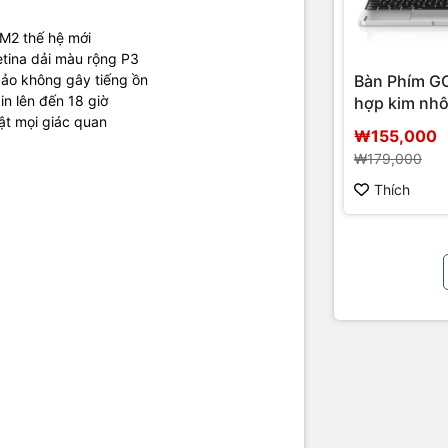
 M2 thế hệ mới
etina dải màu rộng P3
Bàn Phím 
bảo không gây tiếng ồn
in lên đến 18 giờ
hợp kim nh
ật mọi giác quan
₩155,000
₩179,000
Thích