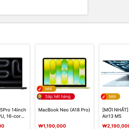
Mới
Sắp hết hàng
Mới
5Pro 14inch
MacBook Neo (A18 Pro)
[MỚI NHẤT]
PU, 16-core
Air13 M5
00
₩1,190,000
₩2,190,00