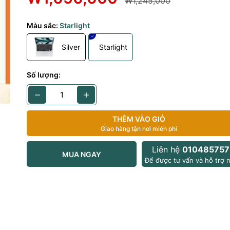
₩1,245,000
 CPU:
Màu sắc:
Starlight
Silver
Starlight
g công bố
:
Số lượng:
emory bandwidth
đa:
g công bố
m:
THÊM VÀO GIỎ
g công bố
Giao hàng tận nơi miễn phí
hớ RAM, Ổ cứng
Liên hệ
010485757
MUA NGAY
Để được tư vấn và hỗ trợ n
g công bố
 RAM:
g công bố
tối đa: