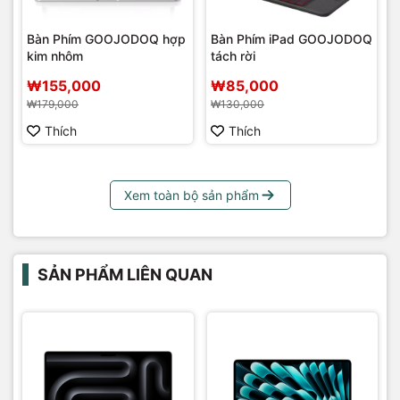
Bàn Phím GOOJODOQ hợp
Bàn Phím iPad GOOJODOQ
kim nhôm
tách rời
₩155,000
₩85,000
₩179,000
₩130,000
Thích
Thích
Xem toàn bộ sản phẩm
SẢN PHẨM LIÊN QUAN