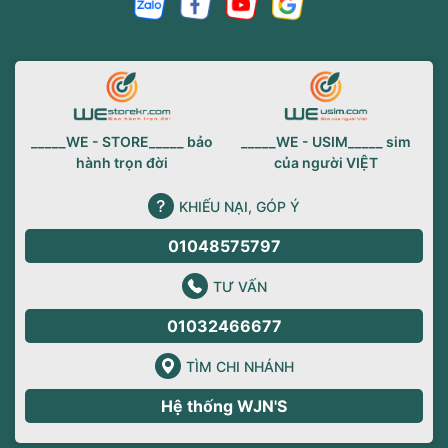
_____WE - STORE_____ bảo
_____WE - USIM_____ sim
hành trọn đời
của người VIỆT
KHIẾU NẠI, GÓP Ý
01048575797
TƯ VẤN
01032466677
TÌM CHI NHÁNH
Hệ thống WJN'S