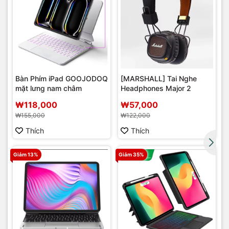
Bàn Phím iPad GOOJODOQ
[MARSHALL] Tai Nghe
mặt lưng nam châm
Headphones Major 2
r
₩118,000
₩57,000
₩155,000
₩122,000
Thích
Thích
Giảm 13%
Giảm 35%