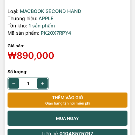
Loại:
MACBOOK SECOND HAND
Thương hiệu:
APPLE
Tồn kho:
1 sản phẩm
Mã sản phẩm:
PK20X7RPY4
Giá bán:
₩890,000
Số lượng:
THÊM VÀO GIỎ
Giao hàng tận nơi miễn phí
MUA NGAY
Liên hệ
01048575797