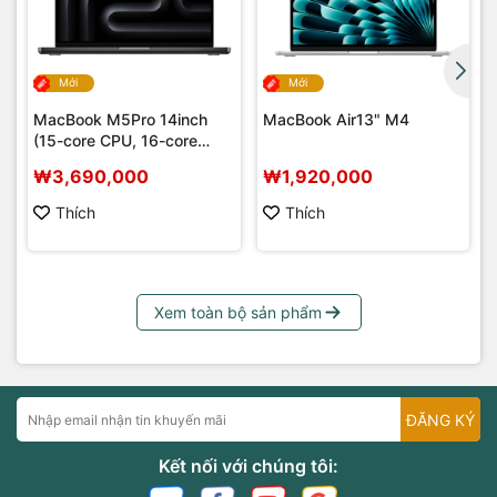
Mới
Mới
MacBook M5Pro 14inch
MacBook Air13" M4
(15-core CPU, 16-core
GPU)
₩3,690,000
₩1,920,000
Thích
Thích
Xem toàn bộ sản phẩm
ĐĂNG KÝ
Kết nối với chúng tôi: