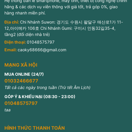
Hệ thống bán lẻ smartphone, máy tính, thiết bị công nghệ chính
hãng & các dịch vụ viễn thông với giá tốt, trả góp 0%, giao
hàng nhanh miễn phí.
Địa chỉ:
Chi Nhánh Suwon: 경기도 수원시 팔달구 매산로1가 11-
12,아이메카 106호 Chi Nhánh Gumi: 구미시 인동32길35-4,
tầng2 (đối diện nhà trẻ)
Điện thoại:
01048575797
Email:
caoky68666@gmail.com
MẠNG XÃ HỘI
MUA ONLINE (24/7)
01032466677
Tất cả các ngày trong tuần (Trừ tết Âm Lịch)
GÓP Ý & KHIẾU NẠI (08:30 - 23:00)
01048575797
taa
HÌNH THỨC THANH TOÁN