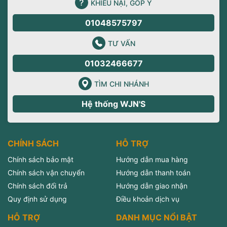
KHIẾU NẠI, GÓP Ý
01048575797
TƯ VẤN
01032466677
TÌM CHI NHÁNH
Hệ thống WJN'S
CHÍNH SÁCH
HỖ TRỢ
Chính sách bảo mật
Hướng dẫn mua hàng
Chính sách vận chuyển
Hướng dẫn thanh toán
Chính sách đổi trả
Hướng dẫn giao nhận
Quy định sử dụng
Điều khoản dịch vụ
HỖ TRỢ
DANH MỤC NỔI BẬT