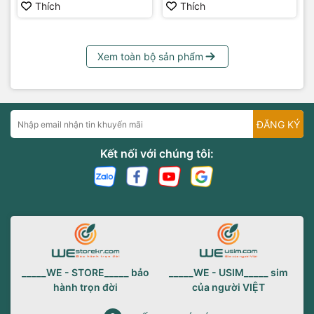
Thích
Thích
Xem toàn bộ sản phẩm
ĐĂNG KÝ
Kết nối với chúng tôi:
_____WE - STORE_____ bảo
_____WE - USIM_____ sim
hành trọn đời
của người VIỆT