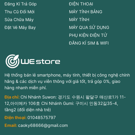
Đăng Kí Trả Góp
ĐIỆN THOẠI
Thu Cũ Đổi Mới
MÁY TÍNH BẢNG
Sửa Chữa Máy
MÁY TÍNH
Đặt Vé Máy Bay
MÁY QUA SỬ DỤNG
PHỤ KIỆN ĐIỆN TỬ
ĐĂNG KÍ SIM & WIFI
Hệ thống bán lẻ smartphone, máy tính, thiết bị công nghệ chính
hãng & các dịch vụ viễn thông với giá tốt, trả góp 0%, giao
hàng nhanh miễn phí.
Địa chỉ:
Chi Nhánh Suwon: 경기도 수원시 팔달구 매산로1가 11-
12,아이메카 106호 Chi Nhánh Gumi: 구미시 인동32길35-4,
tầng2 (đối diện nhà trẻ)
Điện thoại:
01048575797
Email:
caoky68666@gmail.com