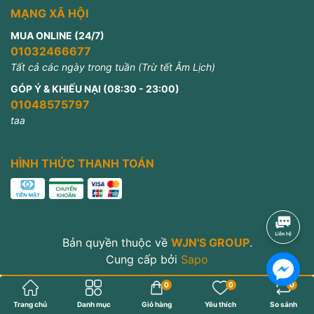
MẠNG XÃ HỘI
MUA ONLINE (24/7)
01032466677
Tất cả các ngày trong tuần (Trừ tết Âm Lịch)
GÓP Ý & KHIẾU NẠI (08:30 - 23:00)
01048575797
taa
HÌNH THỨC THANH TOÁN
Bản quyền thuộc về
WJN'S GROUP
.
Cung cấp bởi
Sapo
0
0
0
Trang chủ
Danh mục
Giỏ hàng
Yêu thích
So sánh