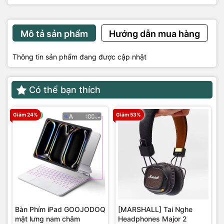
Mô tả sản phẩm
Hướng dẫn mua hàng
Thông tin sản phẩm đang được cập nhật
Có thể bạn thích
Giảm 24%
Giảm 53%
Bàn Phím iPad GOOJODOQ
[MARSHALL] Tai Nghe
mặt lưng nam châm
Headphones Major 2
r