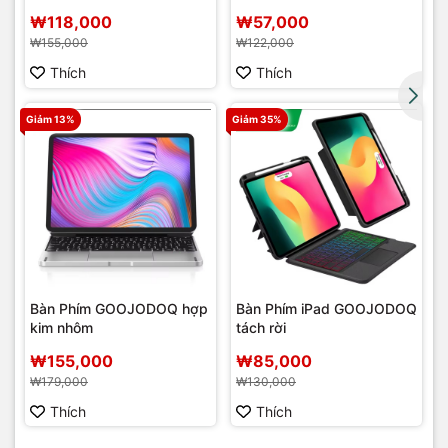
₩118,000
₩57,000
₩155,000
₩122,000
Thích
Thích
Giảm 13%
Giảm 35%
Bàn Phím GOOJODOQ hợp
Bàn Phím iPad GOOJODOQ
kim nhôm
tách rời
₩155,000
₩85,000
₩179,000
₩130,000
Thích
Thích