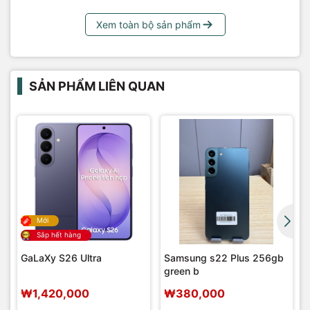
Xem toàn bộ sản phẩm
SẢN PHẨM LIÊN QUAN
Mới
Sắp hết hàng
GaLaXy S26 Ultra
Samsung s22 Plus 256gb
green b
₩1,420,000
₩380,000